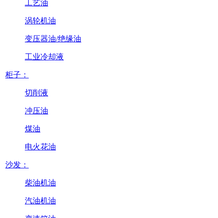
工艺油
涡轮机油
变压器油/绝缘油
工业冷却液
柜子：
切削液
冲压油
煤油
电火花油
沙发：
柴油机油
汽油机油