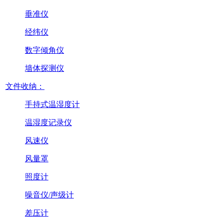
垂准仪
经纬仪
数字倾角仪
墙体探测仪
文件收纳：
手持式温湿度计
温湿度记录仪
风速仪
风量罩
照度计
噪音仪/声级计
差压计