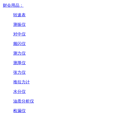
财会用品：
转速表
测振仪
对中仪
频闪仪
测力仪
测厚仪
张力仪
推拉力计
水分仪
油质分析仪
检漏仪