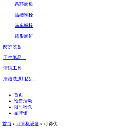
吊环螺母
活结螺栓
马车螺栓
蝶形螺钉
防护装备：
卫生纸品：
清洁工具：
清洁洗涤用品：
首页
预售活动
限时秒杀
品牌馆
首页
计算机设备
可得优
>
>