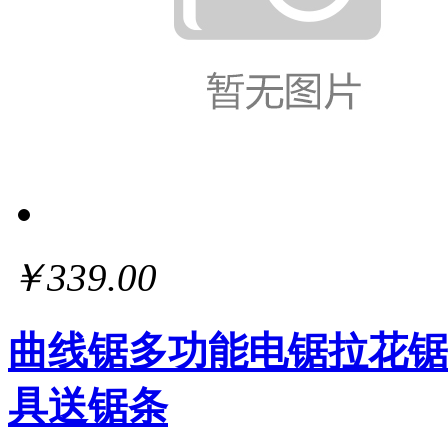
￥339.00
曲线锯多功能电锯拉花锯
具送锯条