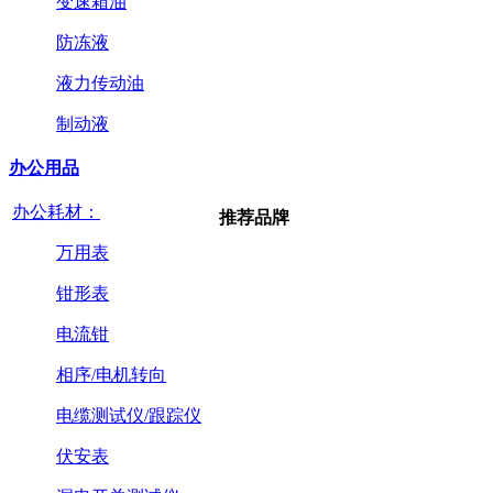
变速箱油
防冻液
液力传动油
制动液
办公用品
办公耗材：
推荐品牌
万用表
钳形表
电流钳
相序/电机转向
电缆测试仪/跟踪仪
伏安表