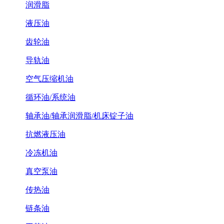
润滑脂
液压油
齿轮油
导轨油
空气压缩机油
循环油/系统油
轴承油/轴承润滑脂/机床锭子油
抗燃液压油
冷冻机油
真空泵油
传热油
链条油