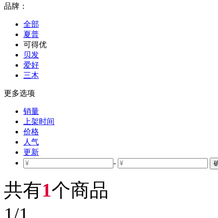
品牌：
全部
夏普
可得优
贝发
爱好
三木
更多选项
销量
上架时间
价格
人气
更新
-
共有
1
个商品
1
/
1