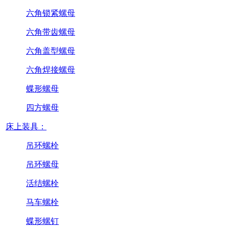
六角锁紧螺母
六角带齿螺母
六角盖型螺母
六角焊接螺母
蝶形螺母
四方螺母
床上装具：
吊环螺栓
吊环螺母
活结螺栓
马车螺栓
蝶形螺钉