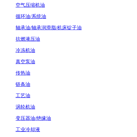
空气压缩机油
循环油/系统油
轴承油/轴承润滑脂/机床锭子油
抗燃液压油
冷冻机油
真空泵油
传热油
链条油
工艺油
涡轮机油
变压器油/绝缘油
工业冷却液