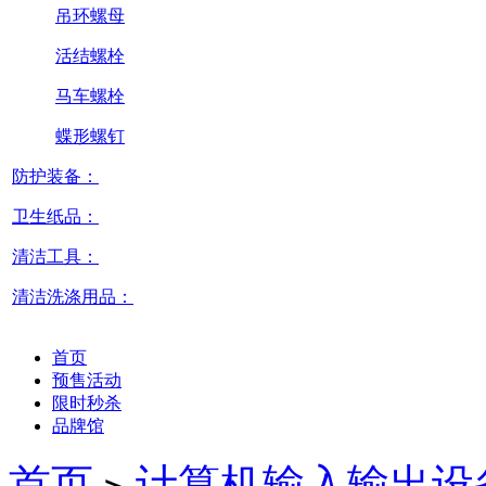
吊环螺母
活结螺栓
马车螺栓
蝶形螺钉
防护装备：
卫生纸品：
清洁工具：
清洁洗涤用品：
首页
预售活动
限时秒杀
品牌馆
首页
计算机输入输出设