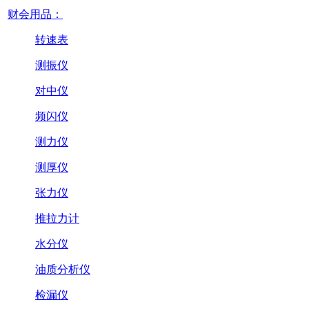
财会用品：
转速表
测振仪
对中仪
频闪仪
测力仪
测厚仪
张力仪
推拉力计
水分仪
油质分析仪
检漏仪