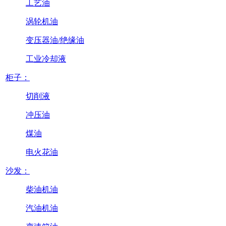
工艺油
涡轮机油
变压器油/绝缘油
工业冷却液
柜子：
切削液
冲压油
煤油
电火花油
沙发：
柴油机油
汽油机油