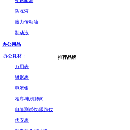
变速箱油
防冻液
液力传动油
制动液
办公用品
办公耗材：
推荐品牌
万用表
钳形表
电流钳
相序/电机转向
电缆测试仪/跟踪仪
伏安表