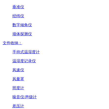
垂准仪
经纬仪
数字倾角仪
墙体探测仪
文件收纳：
手持式温湿度计
温湿度记录仪
风速仪
风量罩
照度计
噪音仪/声级计
差压计