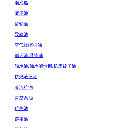
润滑脂
液压油
齿轮油
导轨油
空气压缩机油
循环油/系统油
轴承油/轴承润滑脂/机床锭子油
抗燃液压油
冷冻机油
真空泵油
传热油
链条油