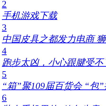
2
手机游戏下载
3
中国皮具之都发力电商 狮
4
跑步太凶，小心跟腱受不了!
5
“箱”聚109届百货会 “
6