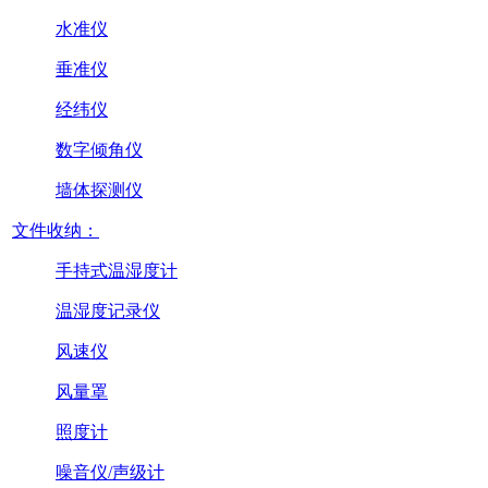
水准仪
垂准仪
经纬仪
数字倾角仪
墙体探测仪
文件收纳：
手持式温湿度计
温湿度记录仪
风速仪
风量罩
照度计
噪音仪/声级计