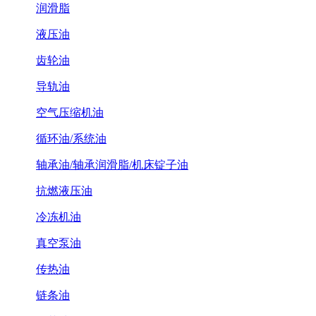
润滑脂
液压油
齿轮油
导轨油
空气压缩机油
循环油/系统油
轴承油/轴承润滑脂/机床锭子油
抗燃液压油
冷冻机油
真空泵油
传热油
链条油