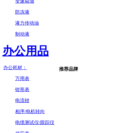
变速箱油
防冻液
液力传动油
制动液
办公用品
办公耗材：
推荐品牌
万用表
钳形表
电流钳
相序/电机转向
电缆测试仪/跟踪仪