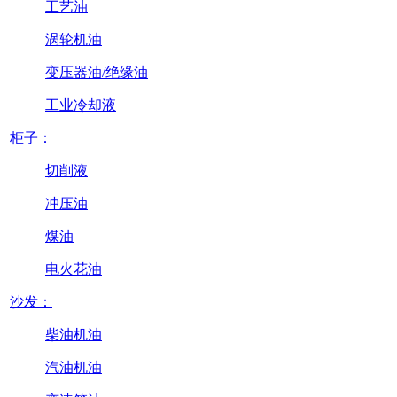
工艺油
涡轮机油
变压器油/绝缘油
工业冷却液
柜子：
切削液
冲压油
煤油
电火花油
沙发：
柴油机油
汽油机油