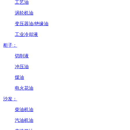
工艺油
涡轮机油
变压器油/绝缘油
工业冷却液
柜子：
切削液
冲压油
煤油
电火花油
沙发：
柴油机油
汽油机油