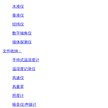
水准仪
垂准仪
经纬仪
数字倾角仪
墙体探测仪
文件收纳：
手持式温湿度计
温湿度记录仪
风速仪
风量罩
照度计
噪音仪/声级计