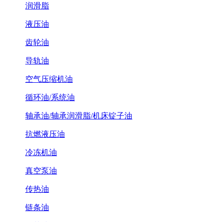
润滑脂
液压油
齿轮油
导轨油
空气压缩机油
循环油/系统油
轴承油/轴承润滑脂/机床锭子油
抗燃液压油
冷冻机油
真空泵油
传热油
链条油