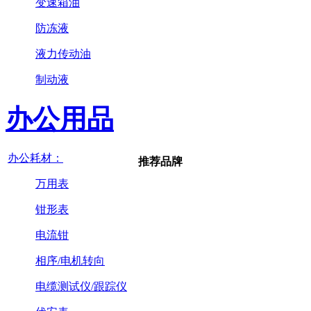
变速箱油
防冻液
液力传动油
制动液
办公用品
办公耗材：
推荐品牌
万用表
钳形表
电流钳
相序/电机转向
电缆测试仪/跟踪仪