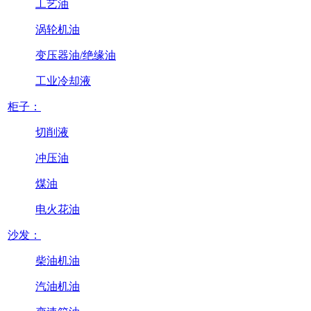
工艺油
涡轮机油
变压器油/绝缘油
工业冷却液
柜子：
切削液
冲压油
煤油
电火花油
沙发：
柴油机油
汽油机油