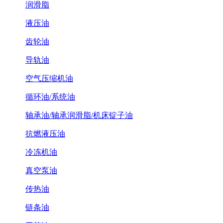
润滑脂
液压油
齿轮油
导轨油
空气压缩机油
循环油/系统油
轴承油/轴承润滑脂/机床锭子油
抗燃液压油
冷冻机油
真空泵油
传热油
链条油