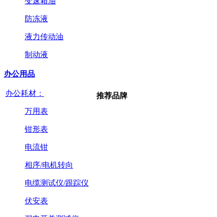
变速箱油
防冻液
液力传动油
制动液
办公用品
办公耗材：
推荐品牌
万用表
钳形表
电流钳
相序/电机转向
电缆测试仪/跟踪仪
伏安表