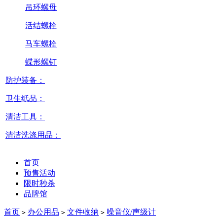
吊环螺母
活结螺栓
马车螺栓
蝶形螺钉
防护装备：
卫生纸品：
清洁工具：
清洁洗涤用品：
首页
预售活动
限时秒杀
品牌馆
首页
办公用品
文件收纳
噪音仪/声级计
>
>
>