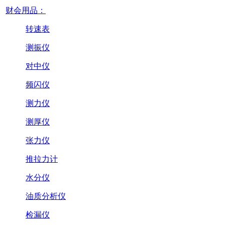
财会用品：
转速表
测振仪
对中仪
频闪仪
测力仪
测厚仪
张力仪
推拉力计
水分仪
油质分析仪
检漏仪