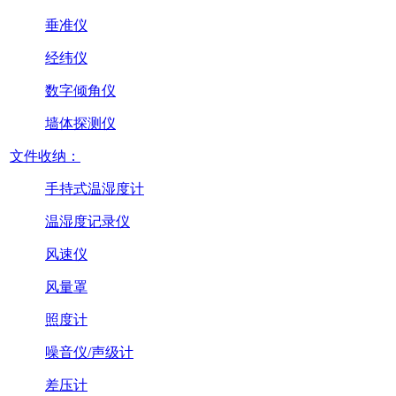
垂准仪
经纬仪
数字倾角仪
墙体探测仪
文件收纳：
手持式温湿度计
温湿度记录仪
风速仪
风量罩
照度计
噪音仪/声级计
差压计