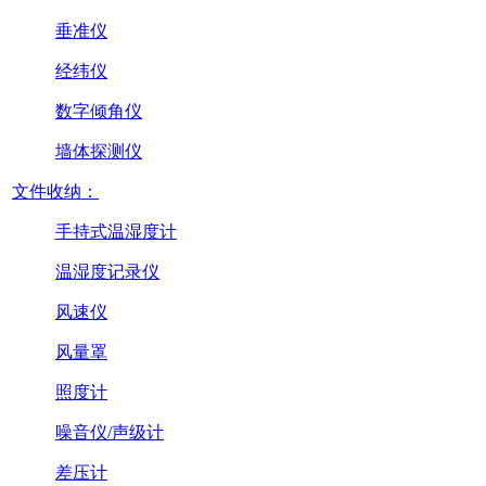
垂准仪
经纬仪
数字倾角仪
墙体探测仪
文件收纳：
手持式温湿度计
温湿度记录仪
风速仪
风量罩
照度计
噪音仪/声级计
差压计