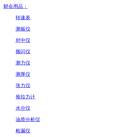
财会用品：
转速表
测振仪
对中仪
频闪仪
测力仪
测厚仪
张力仪
推拉力计
水分仪
油质分析仪
检漏仪