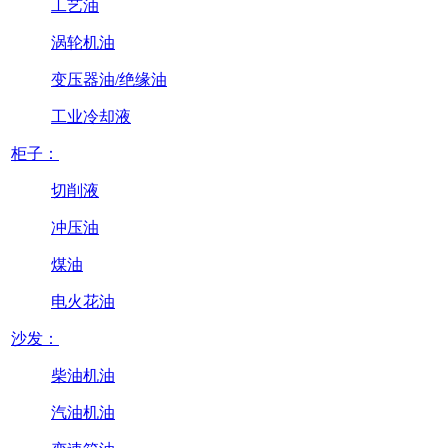
工艺油
涡轮机油
变压器油/绝缘油
工业冷却液
柜子：
切削液
冲压油
煤油
电火花油
沙发：
柴油机油
汽油机油