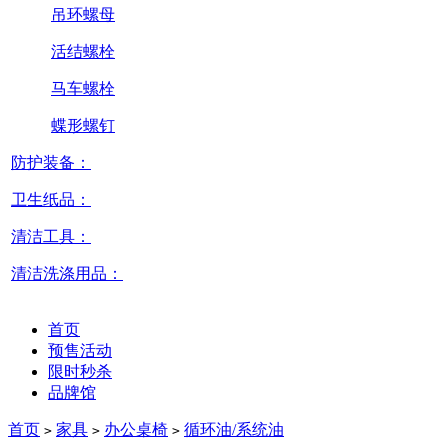
吊环螺母
活结螺栓
马车螺栓
蝶形螺钉
防护装备：
卫生纸品：
清洁工具：
清洁洗涤用品：
首页
预售活动
限时秒杀
品牌馆
首页
家具
办公桌椅
循环油/系统油
>
>
>