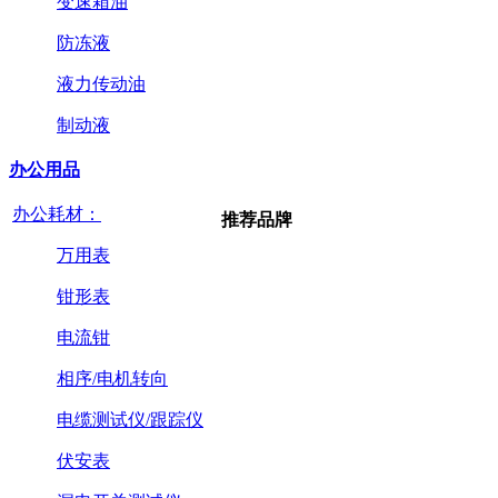
变速箱油
防冻液
液力传动油
制动液
办公用品
办公耗材：
推荐品牌
万用表
钳形表
电流钳
相序/电机转向
电缆测试仪/跟踪仪
伏安表