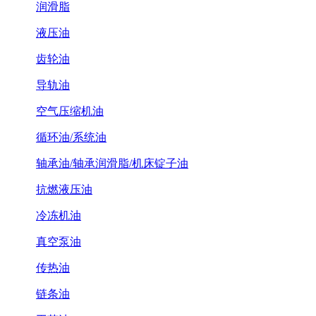
润滑脂
液压油
齿轮油
导轨油
空气压缩机油
循环油/系统油
轴承油/轴承润滑脂/机床锭子油
抗燃液压油
冷冻机油
真空泵油
传热油
链条油