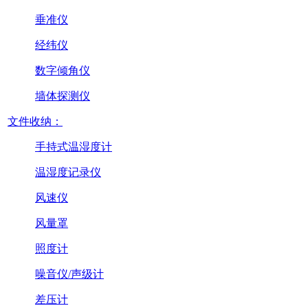
垂准仪
经纬仪
数字倾角仪
墙体探测仪
文件收纳：
手持式温湿度计
温湿度记录仪
风速仪
风量罩
照度计
噪音仪/声级计
差压计