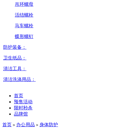
吊环螺母
活结螺栓
马车螺栓
蝶形螺钉
防护装备：
卫生纸品：
清洁工具：
清洁洗涤用品：
首页
预售活动
限时秒杀
品牌馆
首页
办公用品
身体防护
>
>