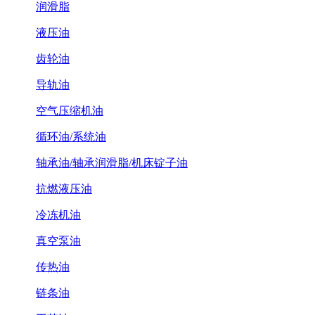
润滑脂
液压油
齿轮油
导轨油
空气压缩机油
循环油/系统油
轴承油/轴承润滑脂/机床锭子油
抗燃液压油
冷冻机油
真空泵油
传热油
链条油