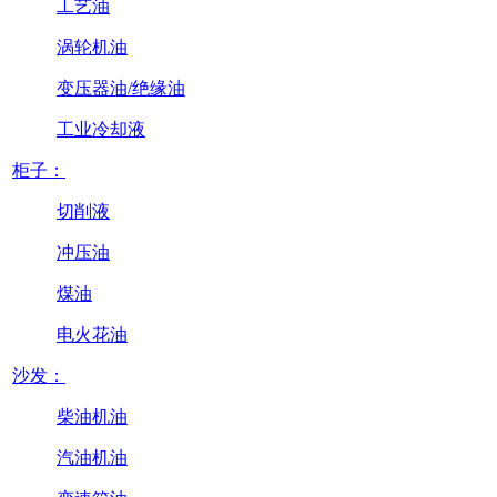
工艺油
涡轮机油
变压器油/绝缘油
工业冷却液
柜子：
切削液
冲压油
煤油
电火花油
沙发：
柴油机油
汽油机油