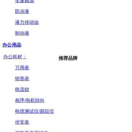
变速箱油
防冻液
液力传动油
制动液
办公用品
办公耗材：
推荐品牌
万用表
钳形表
电流钳
相序/电机转向
电缆测试仪/跟踪仪
伏安表