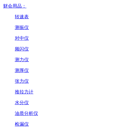
财会用品：
转速表
测振仪
对中仪
频闪仪
测力仪
测厚仪
张力仪
推拉力计
水分仪
油质分析仪
检漏仪