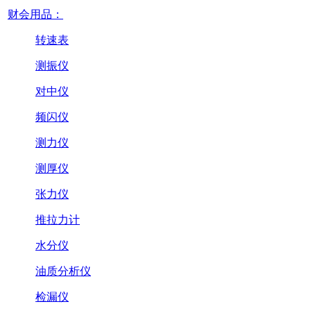
财会用品：
转速表
测振仪
对中仪
频闪仪
测力仪
测厚仪
张力仪
推拉力计
水分仪
油质分析仪
检漏仪