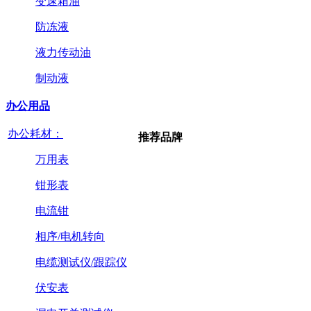
变速箱油
防冻液
液力传动油
制动液
办公用品
办公耗材：
推荐品牌
万用表
钳形表
电流钳
相序/电机转向
电缆测试仪/跟踪仪
伏安表