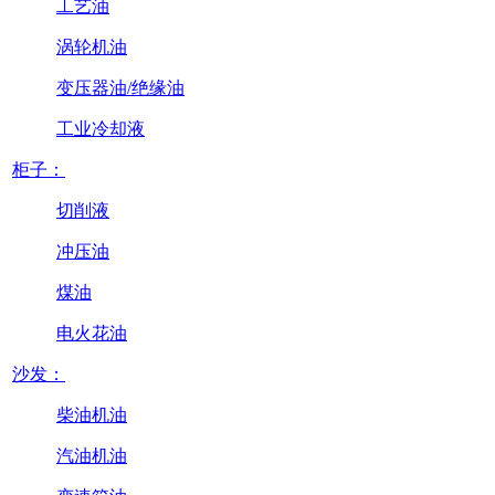
工艺油
涡轮机油
变压器油/绝缘油
工业冷却液
柜子：
切削液
冲压油
煤油
电火花油
沙发：
柴油机油
汽油机油