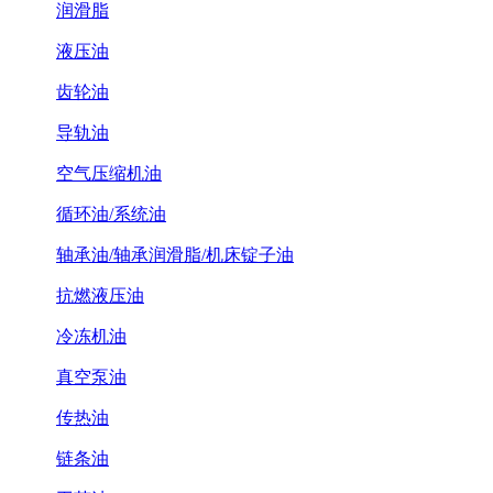
润滑脂
液压油
齿轮油
导轨油
空气压缩机油
循环油/系统油
轴承油/轴承润滑脂/机床锭子油
抗燃液压油
冷冻机油
真空泵油
传热油
链条油