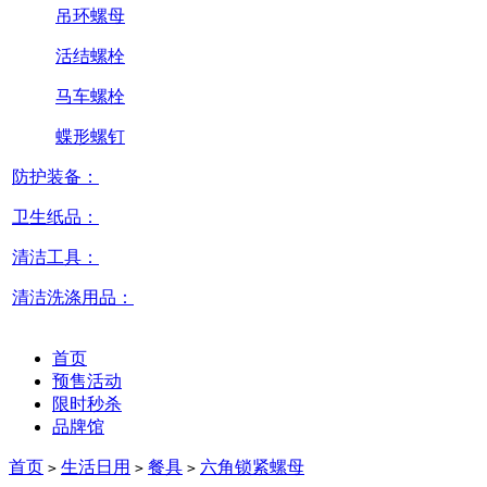
吊环螺母
活结螺栓
马车螺栓
蝶形螺钉
防护装备：
卫生纸品：
清洁工具：
清洁洗涤用品：
首页
预售活动
限时秒杀
品牌馆
首页
生活日用
餐具
六角锁紧螺母
>
>
>