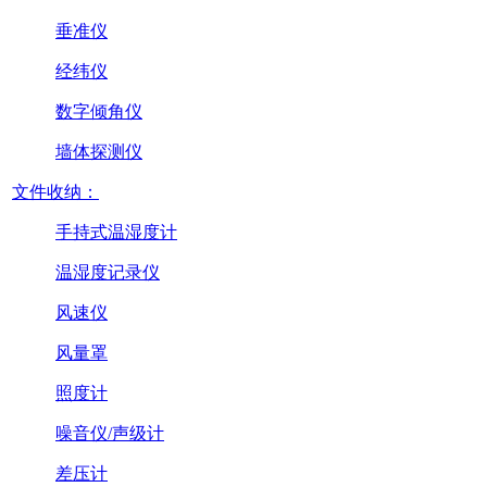
垂准仪
经纬仪
数字倾角仪
墙体探测仪
文件收纳：
手持式温湿度计
温湿度记录仪
风速仪
风量罩
照度计
噪音仪/声级计
差压计