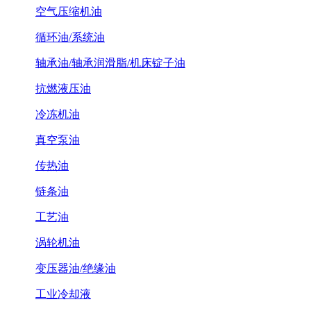
空气压缩机油
循环油/系统油
轴承油/轴承润滑脂/机床锭子油
抗燃液压油
冷冻机油
真空泵油
传热油
链条油
工艺油
涡轮机油
变压器油/绝缘油
工业冷却液