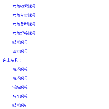
六角锁紧螺母
六角带齿螺母
六角盖型螺母
六角焊接螺母
蝶形螺母
四方螺母
床上装具：
吊环螺栓
吊环螺母
活结螺栓
马车螺栓
蝶形螺钉