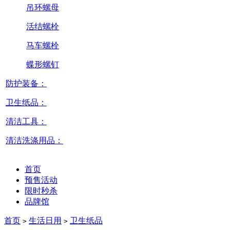
吊环螺母
活结螺栓
马车螺栓
蝶形螺钉
防护装备：
卫生纸品：
清洁工具：
清洁洗涤用品：
首页
预售活动
限时秒杀
品牌馆
首页
生活日用
卫生纸品
>
>