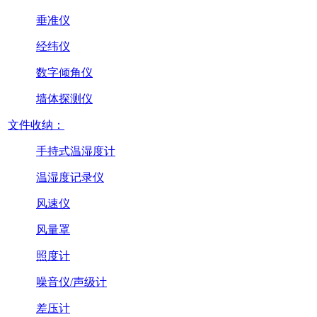
垂准仪
经纬仪
数字倾角仪
墙体探测仪
文件收纳：
手持式温湿度计
温湿度记录仪
风速仪
风量罩
照度计
噪音仪/声级计
差压计