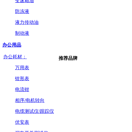
变速箱油
防冻液
液力传动油
制动液
办公用品
办公耗材：
推荐品牌
万用表
钳形表
电流钳
相序/电机转向
电缆测试仪/跟踪仪
伏安表