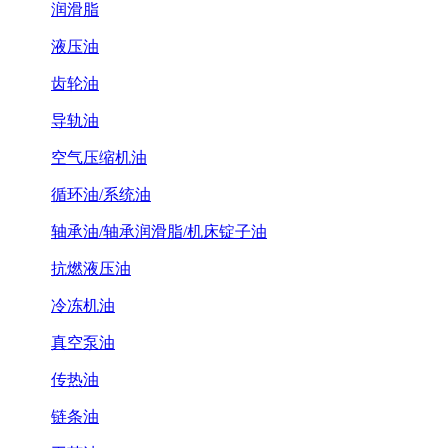
润滑脂
液压油
齿轮油
导轨油
空气压缩机油
循环油/系统油
轴承油/轴承润滑脂/机床锭子油
抗燃液压油
冷冻机油
真空泵油
传热油
链条油