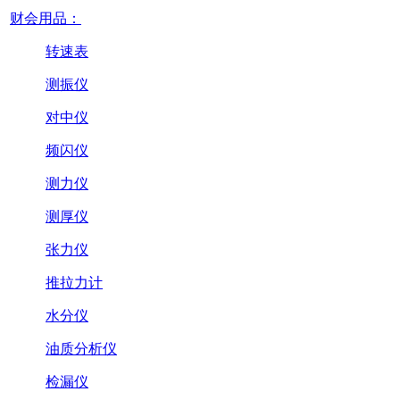
财会用品：
转速表
测振仪
对中仪
频闪仪
测力仪
测厚仪
张力仪
推拉力计
水分仪
油质分析仪
检漏仪