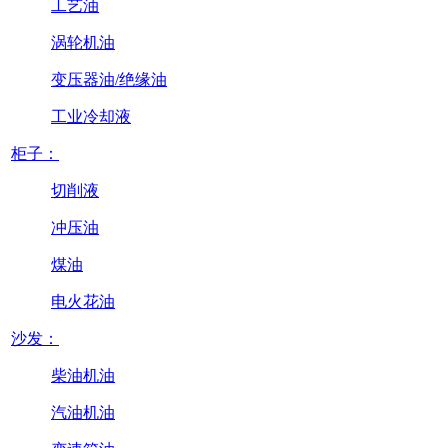
工艺油
涡轮机油
变压器油/绝缘油
工业冷却液
柜子：
切削液
冲压油
煤油
电火花油
沙发：
柴油机油
汽油机油