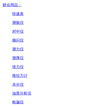
财会用品：
转速表
测振仪
对中仪
频闪仪
测力仪
测厚仪
张力仪
推拉力计
水分仪
油质分析仪
检漏仪