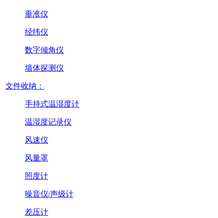
垂准仪
经纬仪
数字倾角仪
墙体探测仪
文件收纳：
手持式温湿度计
温湿度记录仪
风速仪
风量罩
照度计
噪音仪/声级计
差压计