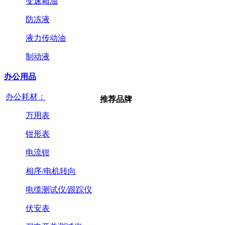
变速箱油
防冻液
液力传动油
制动液
办公用品
办公耗材：
推荐品牌
万用表
钳形表
电流钳
相序/电机转向
电缆测试仪/跟踪仪
伏安表