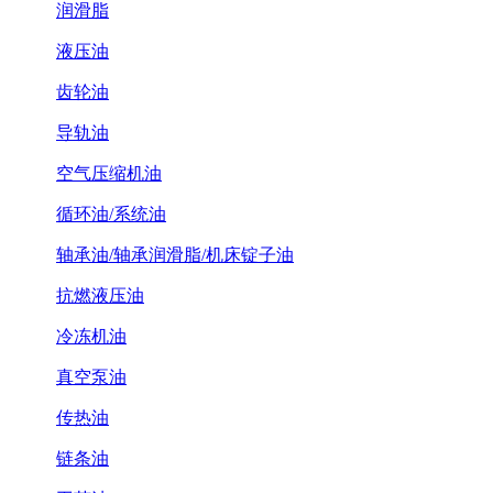
润滑脂
液压油
齿轮油
导轨油
空气压缩机油
循环油/系统油
轴承油/轴承润滑脂/机床锭子油
抗燃液压油
冷冻机油
真空泵油
传热油
链条油