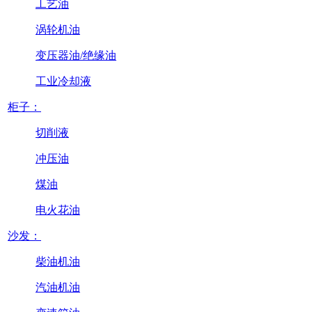
工艺油
涡轮机油
变压器油/绝缘油
工业冷却液
柜子：
切削液
冲压油
煤油
电火花油
沙发：
柴油机油
汽油机油