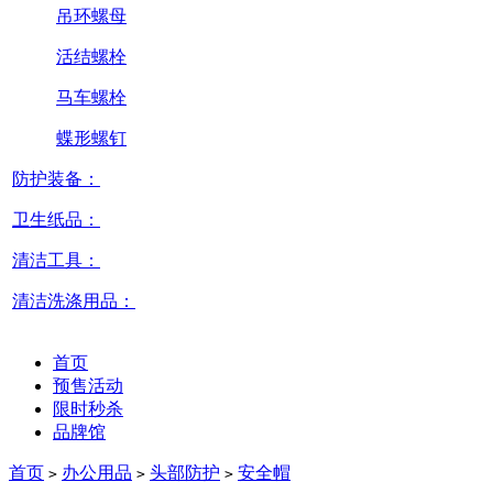
吊环螺母
活结螺栓
马车螺栓
蝶形螺钉
防护装备：
卫生纸品：
清洁工具：
清洁洗涤用品：
首页
预售活动
限时秒杀
品牌馆
首页
办公用品
头部防护
安全帽
>
>
>