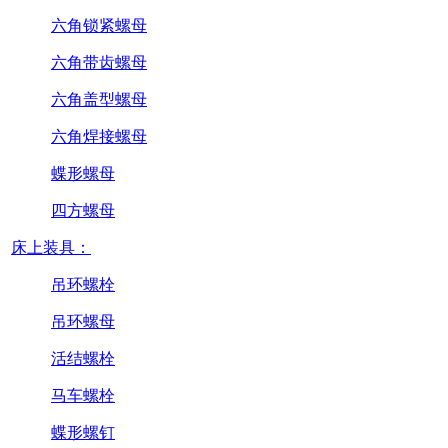
六角锁紧螺母
六角带齿螺母
六角盖型螺母
六角焊接螺母
蝶形螺母
四方螺母
床上装具：
吊环螺栓
吊环螺母
活结螺栓
马车螺栓
蝶形螺钉