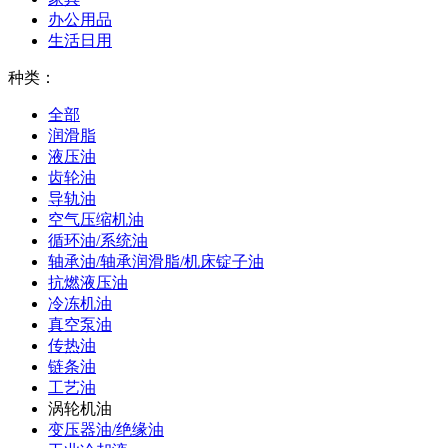
办公用品
生活日用
种类：
全部
润滑脂
液压油
齿轮油
导轨油
空气压缩机油
循环油/系统油
轴承油/轴承润滑脂/机床锭子油
抗燃液压油
冷冻机油
真空泵油
传热油
链条油
工艺油
涡轮机油
变压器油/绝缘油