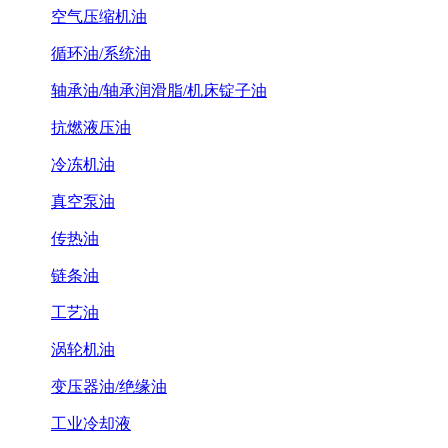
空气压缩机油
循环油/系统油
轴承油/轴承润滑脂/机床锭子油
抗燃液压油
冷冻机油
真空泵油
传热油
链条油
工艺油
涡轮机油
变压器油/绝缘油
工业冷却液