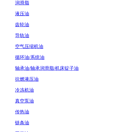
润滑脂
液压油
齿轮油
导轨油
空气压缩机油
循环油/系统油
轴承油/轴承润滑脂/机床锭子油
抗燃液压油
冷冻机油
真空泵油
传热油
链条油