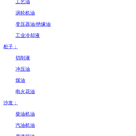
工艺油
涡轮机油
变压器油/绝缘油
工业冷却液
柜子：
切削液
冲压油
煤油
电火花油
沙发：
柴油机油
汽油机油