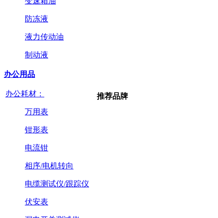
变速箱油
防冻液
液力传动油
制动液
办公用品
办公耗材：
推荐品牌
万用表
钳形表
电流钳
相序/电机转向
电缆测试仪/跟踪仪
伏安表