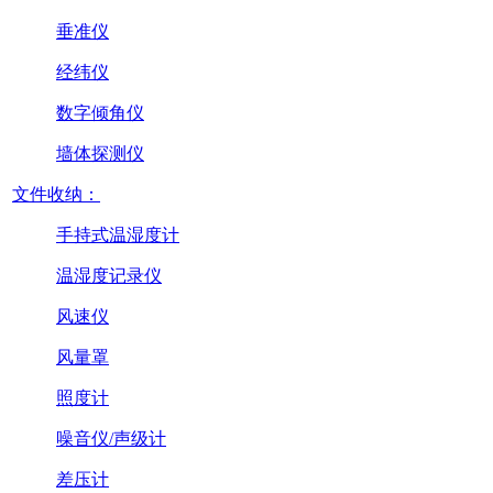
垂准仪
经纬仪
数字倾角仪
墙体探测仪
文件收纳：
手持式温湿度计
温湿度记录仪
风速仪
风量罩
照度计
噪音仪/声级计
差压计