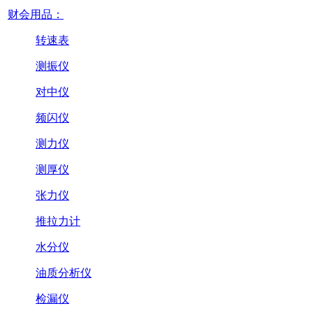
财会用品：
转速表
测振仪
对中仪
频闪仪
测力仪
测厚仪
张力仪
推拉力计
水分仪
油质分析仪
检漏仪