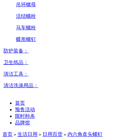
吊环螺母
活结螺栓
马车螺栓
蝶形螺钉
防护装备：
卫生纸品：
清洁工具：
清洁洗涤用品：
首页
预售活动
限时秒杀
品牌馆
首页
生活日用
日用百货
内六角盘头螺钉
>
>
>