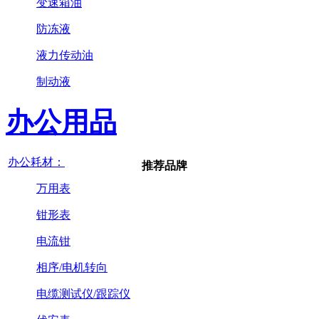
变速箱油
防冻液
液力传动油
制动液
办公用品
办公耗材：
推荐品牌
万用表
钳形表
电流钳
相序/电机转向
电缆测试仪/跟踪仪