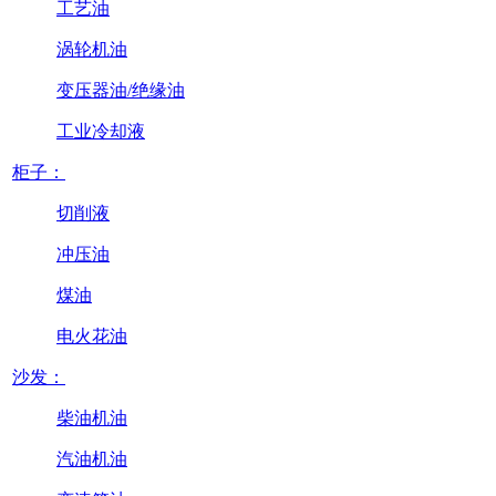
工艺油
涡轮机油
变压器油/绝缘油
工业冷却液
柜子：
切削液
冲压油
煤油
电火花油
沙发：
柴油机油
汽油机油