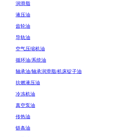
润滑脂
液压油
齿轮油
导轨油
空气压缩机油
循环油/系统油
轴承油/轴承润滑脂/机床锭子油
抗燃液压油
冷冻机油
真空泵油
传热油
链条油