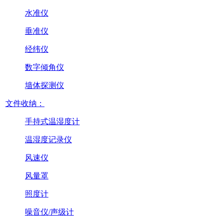
水准仪
垂准仪
经纬仪
数字倾角仪
墙体探测仪
文件收纳：
手持式温湿度计
温湿度记录仪
风速仪
风量罩
照度计
噪音仪/声级计