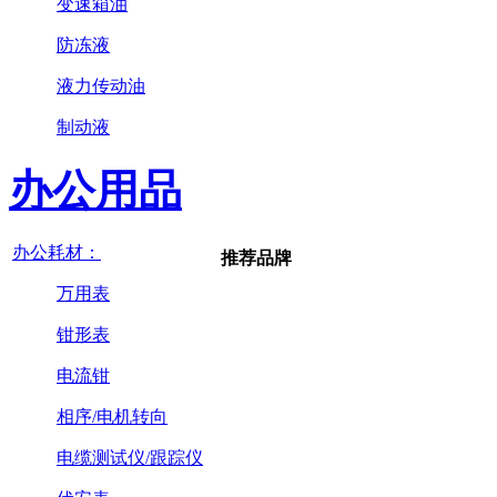
变速箱油
防冻液
液力传动油
制动液
办公用品
办公耗材：
推荐品牌
万用表
钳形表
电流钳
相序/电机转向
电缆测试仪/跟踪仪