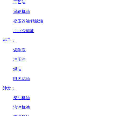
工艺油
涡轮机油
变压器油/绝缘油
工业冷却液
柜子：
切削液
冲压油
煤油
电火花油
沙发：
柴油机油
汽油机油