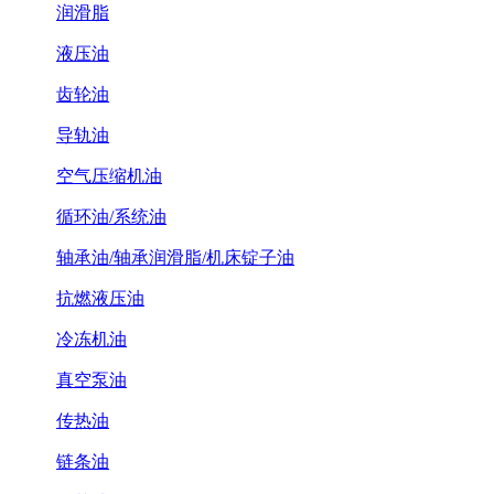
润滑脂
液压油
齿轮油
导轨油
空气压缩机油
循环油/系统油
轴承油/轴承润滑脂/机床锭子油
抗燃液压油
冷冻机油
真空泵油
传热油
链条油