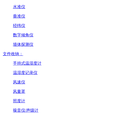
水准仪
垂准仪
经纬仪
数字倾角仪
墙体探测仪
文件收纳：
手持式温湿度计
温湿度记录仪
风速仪
风量罩
照度计
噪音仪/声级计