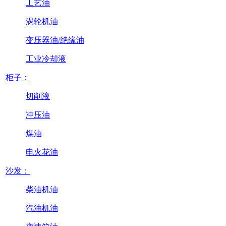
工艺油
涡轮机油
变压器油/绝缘油
工业冷却液
柜子：
切削液
冲压油
煤油
电火花油
沙发：
柴油机油
汽油机油