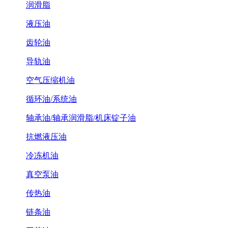
润滑脂
液压油
齿轮油
导轨油
空气压缩机油
循环油/系统油
轴承油/轴承润滑脂/机床锭子油
抗燃液压油
冷冻机油
真空泵油
传热油
链条油