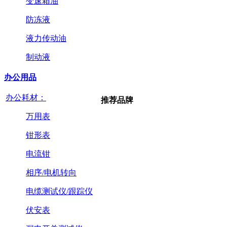
变速箱油
防冻液
液力传动油
制动液
办公用品
办公耗材：
推荐品牌
万用表
钳形表
电流钳
相序/电机转向
电缆测试仪/跟踪仪
伏安表