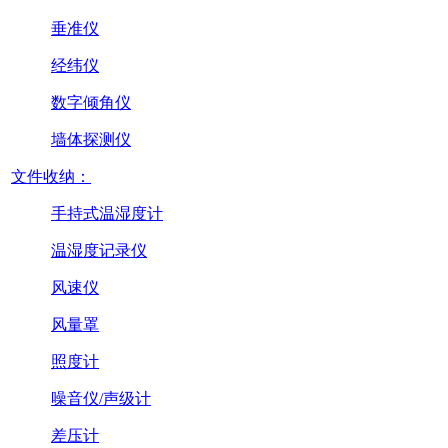
垂准仪
经纬仪
数字倾角仪
墙体探测仪
文件收纳：
手持式温湿度计
温湿度记录仪
风速仪
风量罩
照度计
噪音仪/声级计
差压计