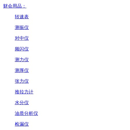
财会用品：
转速表
测振仪
对中仪
频闪仪
测力仪
测厚仪
张力仪
推拉力计
水分仪
油质分析仪
检漏仪