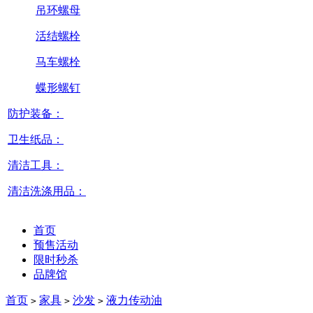
吊环螺母
活结螺栓
马车螺栓
蝶形螺钉
防护装备：
卫生纸品：
清洁工具：
清洁洗涤用品：
首页
预售活动
限时秒杀
品牌馆
首页
家具
沙发
液力传动油
>
>
>