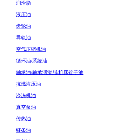
润滑脂
液压油
齿轮油
导轨油
空气压缩机油
循环油/系统油
轴承油/轴承润滑脂/机床锭子油
抗燃液压油
冷冻机油
真空泵油
传热油
链条油