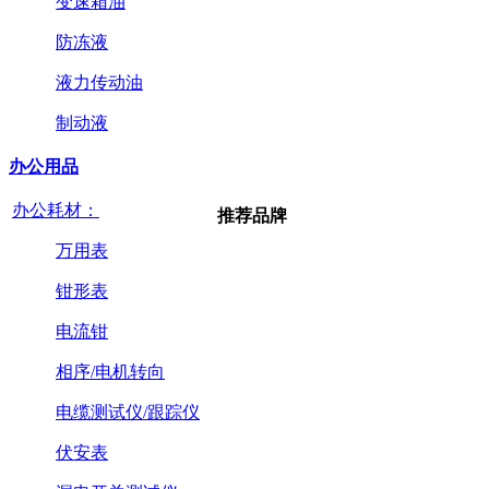
变速箱油
防冻液
液力传动油
制动液
办公用品
办公耗材：
推荐品牌
万用表
钳形表
电流钳
相序/电机转向
电缆测试仪/跟踪仪
伏安表