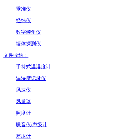
垂准仪
经纬仪
数字倾角仪
墙体探测仪
文件收纳：
手持式温湿度计
温湿度记录仪
风速仪
风量罩
照度计
噪音仪/声级计
差压计