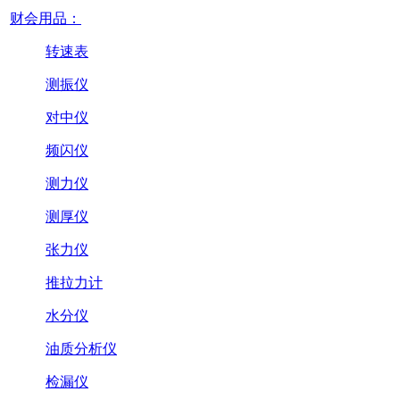
财会用品：
转速表
测振仪
对中仪
频闪仪
测力仪
测厚仪
张力仪
推拉力计
水分仪
油质分析仪
检漏仪