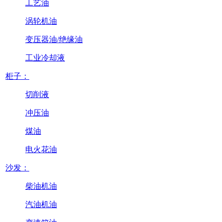
工艺油
涡轮机油
变压器油/绝缘油
工业冷却液
柜子：
切削液
冲压油
煤油
电火花油
沙发：
柴油机油
汽油机油