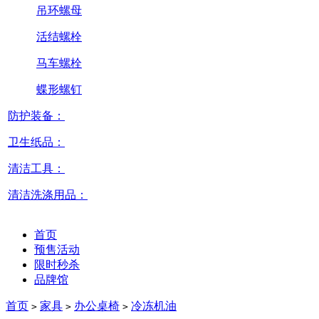
吊环螺母
活结螺栓
马车螺栓
蝶形螺钉
防护装备：
卫生纸品：
清洁工具：
清洁洗涤用品：
首页
预售活动
限时秒杀
品牌馆
首页
家具
办公桌椅
冷冻机油
>
>
>