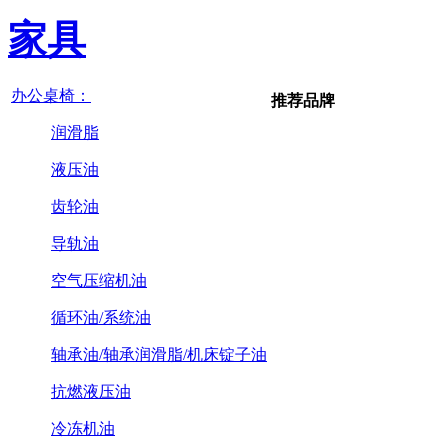
家具
办公桌椅：
推荐品牌
润滑脂
液压油
齿轮油
导轨油
空气压缩机油
循环油/系统油
轴承油/轴承润滑脂/机床锭子油
抗燃液压油
冷冻机油