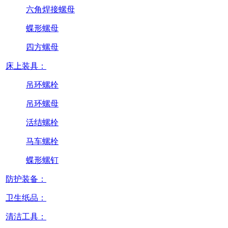
六角焊接螺母
蝶形螺母
四方螺母
床上装具：
吊环螺栓
吊环螺母
活结螺栓
马车螺栓
蝶形螺钉
防护装备：
卫生纸品：
清洁工具：