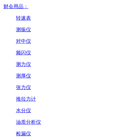
财会用品：
转速表
测振仪
对中仪
频闪仪
测力仪
测厚仪
张力仪
推拉力计
水分仪
油质分析仪
检漏仪