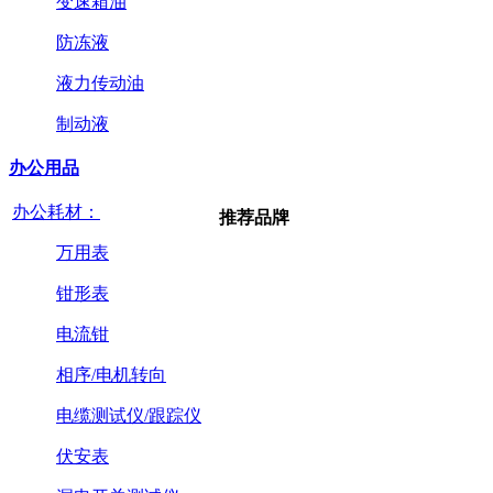
变速箱油
防冻液
液力传动油
制动液
办公用品
办公耗材：
推荐品牌
万用表
钳形表
电流钳
相序/电机转向
电缆测试仪/跟踪仪
伏安表