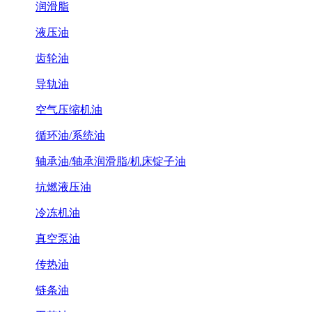
润滑脂
液压油
齿轮油
导轨油
空气压缩机油
循环油/系统油
轴承油/轴承润滑脂/机床锭子油
抗燃液压油
冷冻机油
真空泵油
传热油
链条油