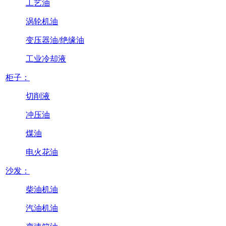
工艺油
涡轮机油
变压器油/绝缘油
工业冷却液
柜子：
切削液
冲压油
煤油
电火花油
沙发：
柴油机油
汽油机油