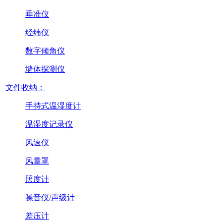
垂准仪
经纬仪
数字倾角仪
墙体探测仪
文件收纳：
手持式温湿度计
温湿度记录仪
风速仪
风量罩
照度计
噪音仪/声级计
差压计