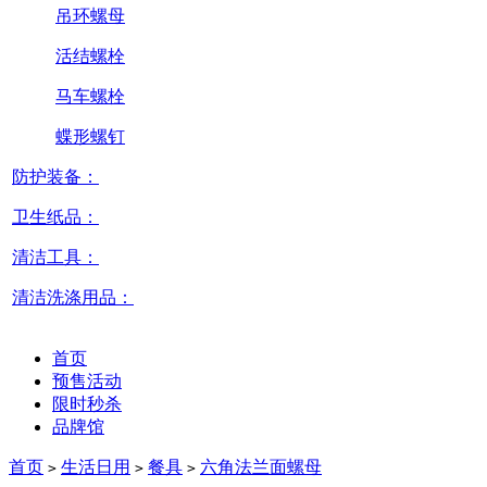
吊环螺母
活结螺栓
马车螺栓
蝶形螺钉
防护装备：
卫生纸品：
清洁工具：
清洁洗涤用品：
首页
预售活动
限时秒杀
品牌馆
首页
生活日用
餐具
六角法兰面螺母
>
>
>