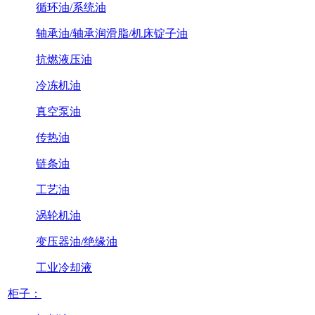
循环油/系统油
轴承油/轴承润滑脂/机床锭子油
抗燃液压油
冷冻机油
真空泵油
传热油
链条油
工艺油
涡轮机油
变压器油/绝缘油
工业冷却液
柜子：