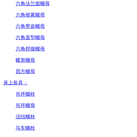
六角法兰面螺母
六角锁紧螺母
六角带齿螺母
六角盖型螺母
六角焊接螺母
蝶形螺母
四方螺母
床上装具：
吊环螺栓
吊环螺母
活结螺栓
马车螺栓