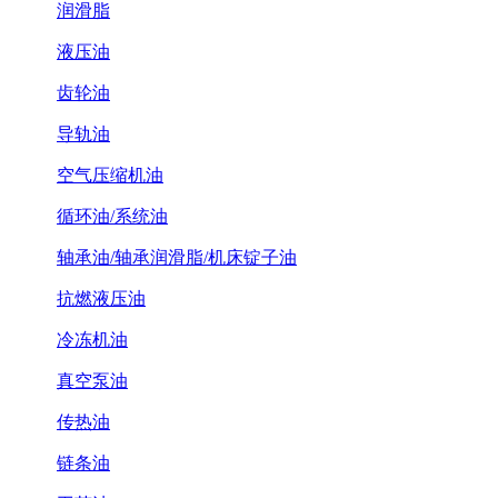
润滑脂
液压油
齿轮油
导轨油
空气压缩机油
循环油/系统油
轴承油/轴承润滑脂/机床锭子油
抗燃液压油
冷冻机油
真空泵油
传热油
链条油