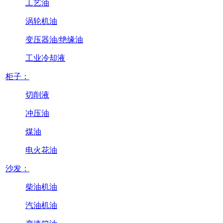
工艺油
涡轮机油
变压器油/绝缘油
工业冷却液
柜子：
切削液
冲压油
煤油
电火花油
沙发：
柴油机油
汽油机油