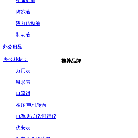
变速箱油
防冻液
液力传动油
制动液
办公用品
办公耗材：
推荐品牌
万用表
钳形表
电流钳
相序/电机转向
电缆测试仪/跟踪仪
伏安表