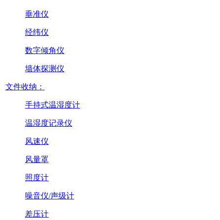
垂准仪
经纬仪
数字倾角仪
墙体探测仪
文件收纳：
手持式温湿度计
温湿度记录仪
风速仪
风量罩
照度计
噪音仪/声级计
差压计