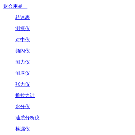
财会用品：
转速表
测振仪
对中仪
频闪仪
测力仪
测厚仪
张力仪
推拉力计
水分仪
油质分析仪
检漏仪