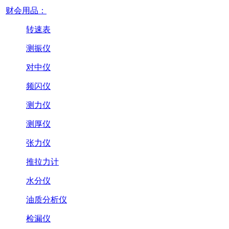
财会用品：
转速表
测振仪
对中仪
频闪仪
测力仪
测厚仪
张力仪
推拉力计
水分仪
油质分析仪
检漏仪