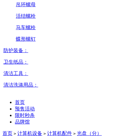
吊环螺母
活结螺栓
马车螺栓
蝶形螺钉
防护装备：
卫生纸品：
清洁工具：
清洁洗涤用品：
首页
预售活动
限时秒杀
品牌馆
首页
计算机设备
计算机配件
光盘（分）
>
>
>