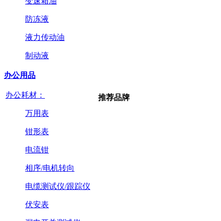
变速箱油
防冻液
液力传动油
制动液
办公用品
办公耗材：
推荐品牌
万用表
钳形表
电流钳
相序/电机转向
电缆测试仪/跟踪仪
伏安表