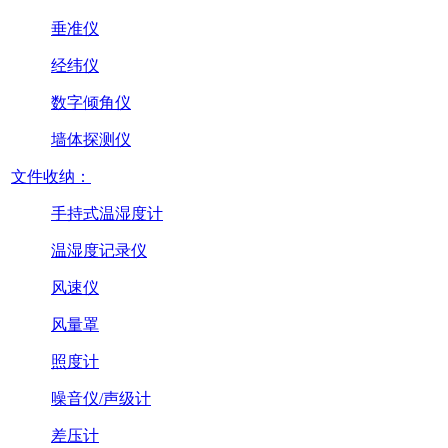
垂准仪
经纬仪
数字倾角仪
墙体探测仪
文件收纳：
手持式温湿度计
温湿度记录仪
风速仪
风量罩
照度计
噪音仪/声级计
差压计