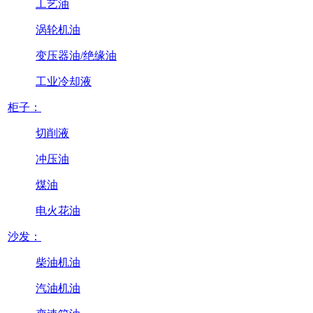
工艺油
涡轮机油
变压器油/绝缘油
工业冷却液
柜子：
切削液
冲压油
煤油
电火花油
沙发：
柴油机油
汽油机油