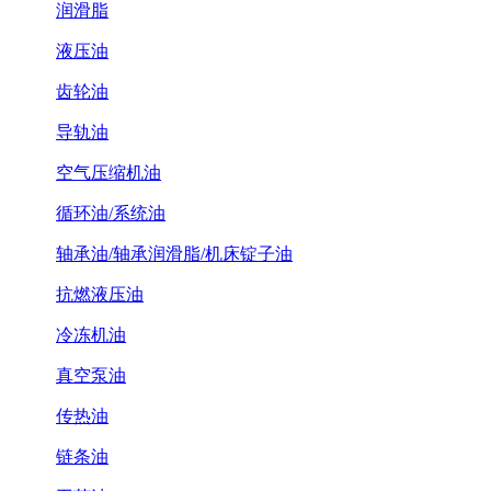
润滑脂
液压油
齿轮油
导轨油
空气压缩机油
循环油/系统油
轴承油/轴承润滑脂/机床锭子油
抗燃液压油
冷冻机油
真空泵油
传热油
链条油