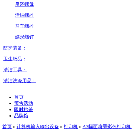
吊环螺母
活结螺栓
马车螺栓
蝶形螺钉
防护装备：
卫生纸品：
清洁工具：
清洁洗涤用品：
首页
预售活动
限时秒杀
品牌馆
首页
计算机输入输出设备
打印机
A3幅面喷墨彩色打印机
>
>
>