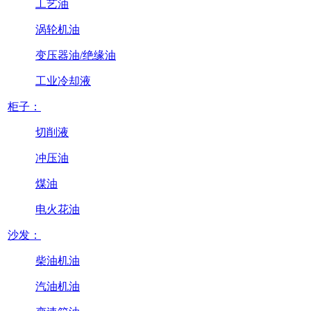
工艺油
涡轮机油
变压器油/绝缘油
工业冷却液
柜子：
切削液
冲压油
煤油
电火花油
沙发：
柴油机油
汽油机油