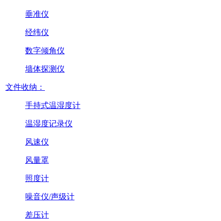
垂准仪
经纬仪
数字倾角仪
墙体探测仪
文件收纳：
手持式温湿度计
温湿度记录仪
风速仪
风量罩
照度计
噪音仪/声级计
差压计