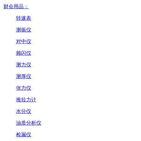
财会用品：
转速表
测振仪
对中仪
频闪仪
测力仪
测厚仪
张力仪
推拉力计
水分仪
油质分析仪
检漏仪