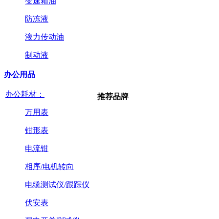
变速箱油
防冻液
液力传动油
制动液
办公用品
办公耗材：
推荐品牌
万用表
钳形表
电流钳
相序/电机转向
电缆测试仪/跟踪仪
伏安表