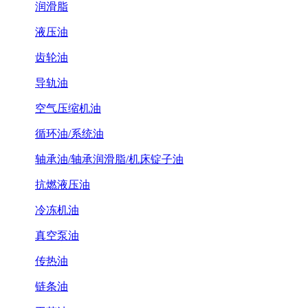
润滑脂
液压油
齿轮油
导轨油
空气压缩机油
循环油/系统油
轴承油/轴承润滑脂/机床锭子油
抗燃液压油
冷冻机油
真空泵油
传热油
链条油