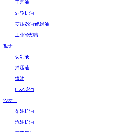
工艺油
涡轮机油
变压器油/绝缘油
工业冷却液
柜子：
切削液
冲压油
煤油
电火花油
沙发：
柴油机油
汽油机油