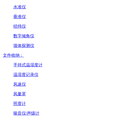
水准仪
垂准仪
经纬仪
数字倾角仪
墙体探测仪
文件收纳：
手持式温湿度计
温湿度记录仪
风速仪
风量罩
照度计
噪音仪/声级计