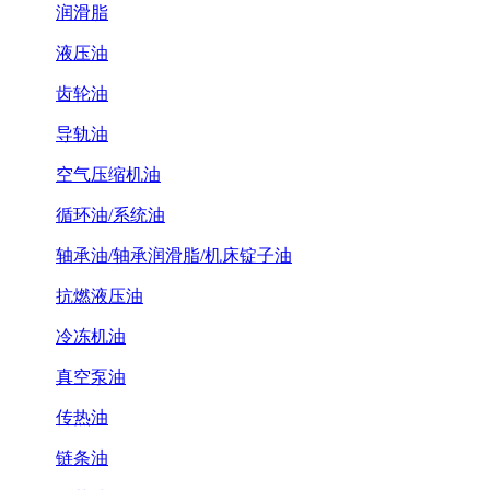
润滑脂
液压油
齿轮油
导轨油
空气压缩机油
循环油/系统油
轴承油/轴承润滑脂/机床锭子油
抗燃液压油
冷冻机油
真空泵油
传热油
链条油