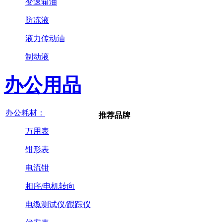
变速箱油
防冻液
液力传动油
制动液
办公用品
办公耗材：
推荐品牌
万用表
钳形表
电流钳
相序/电机转向
电缆测试仪/跟踪仪