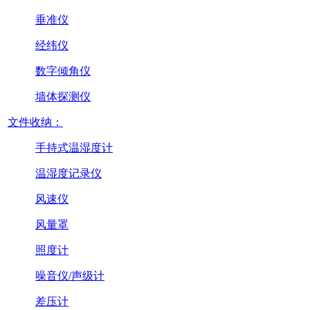
垂准仪
经纬仪
数字倾角仪
墙体探测仪
文件收纳：
手持式温湿度计
温湿度记录仪
风速仪
风量罩
照度计
噪音仪/声级计
差压计