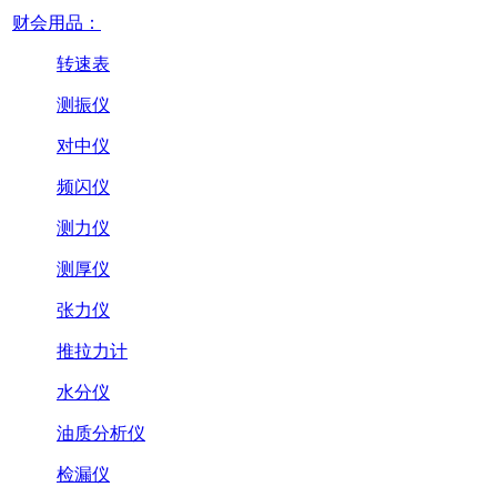
财会用品：
转速表
测振仪
对中仪
频闪仪
测力仪
测厚仪
张力仪
推拉力计
水分仪
油质分析仪
检漏仪