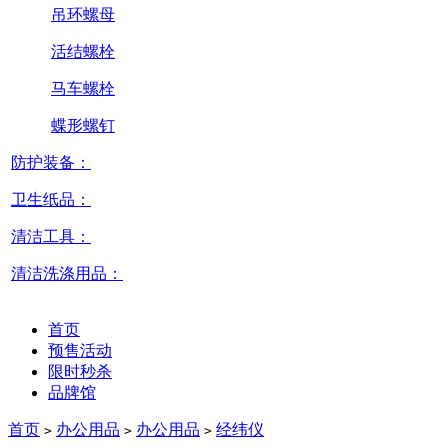
吊环螺母
活结螺栓
马车螺栓
蝶形螺钉
防护装备：
卫生纸品：
清洁工具：
清洁洗涤用品：
首页
预售活动
限时秒杀
品牌馆
首页
办公用品
办公用品
经纬仪
>
>
>