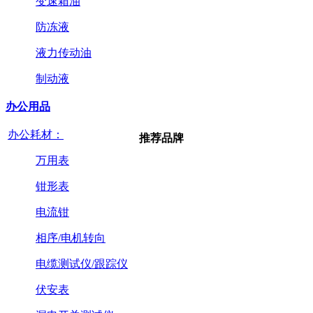
变速箱油
防冻液
液力传动油
制动液
办公用品
办公耗材：
推荐品牌
万用表
钳形表
电流钳
相序/电机转向
电缆测试仪/跟踪仪
伏安表