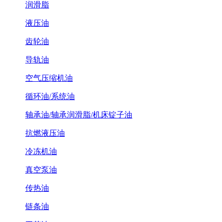
润滑脂
液压油
齿轮油
导轨油
空气压缩机油
循环油/系统油
轴承油/轴承润滑脂/机床锭子油
抗燃液压油
冷冻机油
真空泵油
传热油
链条油