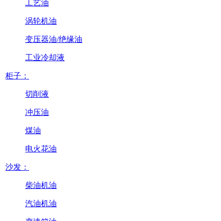
工艺油
涡轮机油
变压器油/绝缘油
工业冷却液
柜子：
切削液
冲压油
煤油
电火花油
沙发：
柴油机油
汽油机油