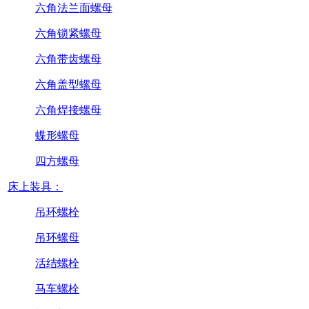
六角法兰面螺母
六角锁紧螺母
六角带齿螺母
六角盖型螺母
六角焊接螺母
蝶形螺母
四方螺母
床上装具：
吊环螺栓
吊环螺母
活结螺栓
马车螺栓