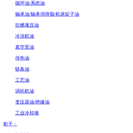
循环油/系统油
轴承油/轴承润滑脂/机床锭子油
抗燃液压油
冷冻机油
真空泵油
传热油
链条油
工艺油
涡轮机油
变压器油/绝缘油
工业冷却液
柜子：