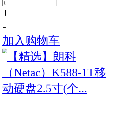
+
-
加入购物车