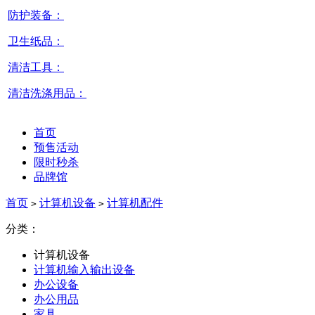
防护装备：
卫生纸品：
清洁工具：
清洁洗涤用品：
首页
预售活动
限时秒杀
品牌馆
首页
计算机设备
计算机配件
>
>
分类：
计算机设备
计算机输入输出设备
办公设备
办公用品
家具