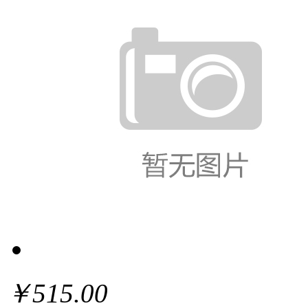
￥515.00